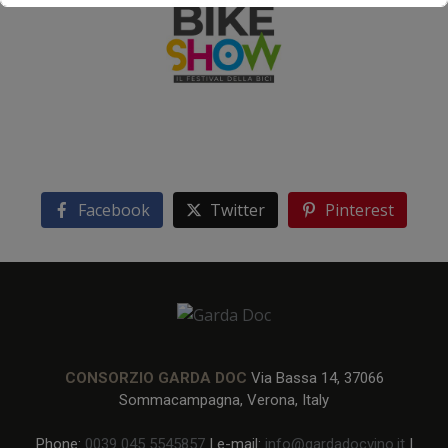
Facebook
Twitter
Pinterest
CONSORZIO GARDA DOC
Via Bassa 14, 37066
Sommacampagna, Verona, Italy
Phone:
0039 045 5545857
| e-mail:
info@gardadocvino.it
|