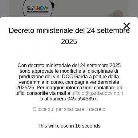
Decreto ministeriale del 24 settembre
COSMOBIKE 2019
2025
February 16-17 2019
Con decreto ministeriale del 24 settembre 2025
The
Garda Doc Consortium
was present
sono approvate le modifiche al disciplinare di
at
COSMO BIKE 2019
, the main event for bike
produzione dei vini DOC Garda a partire dalla
vendemmia in corso, campagna vendemmiale
lovers, that took place in Verona last 16 and 17
2025/26. Per maggiori informazioni contattare gli
February 2019. Many initiatives for the Doc
uffici consortile via mail a
ufficio@gardadocvino.it
promotion are already planned: keep on following
o al numero 045-5545857.
our site and you’ll always be updated on the last
Clicca qui per scaricare il decreto
news!
This will close in
16
seconds