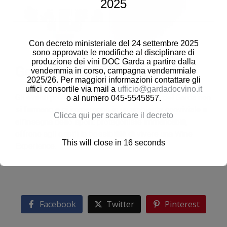
2025
Con decreto ministeriale del 24 settembre 2025
sono approvate le modifiche al disciplinare di
produzione dei vini DOC Garda a partire dalla
Golf for passion
vendemmia in corso, campagna vendemmiale
2025/26. Per maggiori informazioni contattare gli
uffici consortile via mail a
ufficio@gardadocvino.it
Gli eventi promossi dalle nostre Bollicine del Garda non
o al numero 045-5545857.
si fermano e ci immergono in un ambiente conviviale e
Clicca qui per scaricare il decreto
all’insegna dello sport: protagoniste immancabili,
offrono agli ospiti la possibilità di vivere una Wine
This will close in
16
seconds
Experience.
Facebook
Twitter
Pinterest