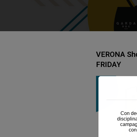
VERONA Sh
FRIDAY
Con dec
disciplin
campagn
con