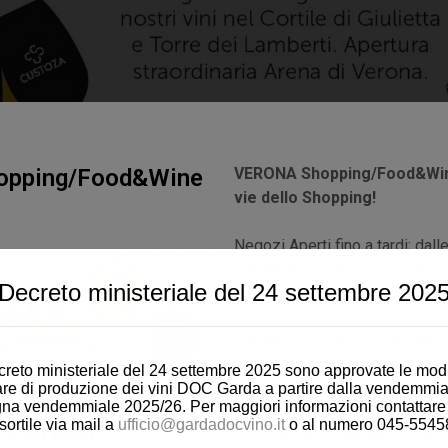
opping/Food&Wine
VERONA Shopping/Food&Wine
vie dello Shopping!
Negozi Aperti fino a tardi; dall
iniziative per un nuovo modo di
Decreto ministeriale del 24 settembre 202
centro storico!
Per tutta la serata i Punti Vend
all’iniziativa resteranno aperti 
reto ministeriale del 24 settembre 2025 sono approvate le modi
are di produzione dei vini DOC Garda a partire dalla vendemmia
Grazie ai Wine Partner Garda 
a vendemmiale 2025/26. Per maggiori informazioni contattare gl
i ristoranti aderenti, vi aspetta
sortile via mail a
ufficio@gardadocvino.it
o al numero 045-5545
buon calice di benvenuto! Un p