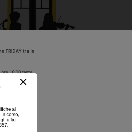
 FRIDAY tra le
e ore 18.00 tante
 vivere il nostro
5
ita aderenti
fino alle ore 22.00.
fiche al
 in corso,
Doc e Custoza Doc,
i uffici
no per offrirvi un
857.
articolare