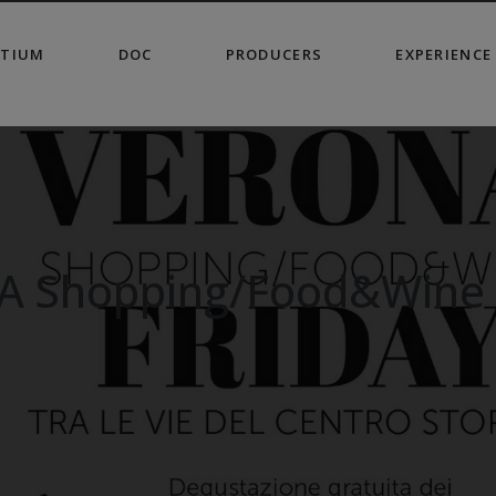
modal-check
TIUM
DOC
PRODUCERS
EXPERIENCE
 Shopping/Food&Wine