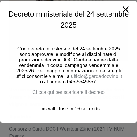
Decreto ministeriale del 24 settembre
2025
Con decreto ministeriale del 24 settembre 2025
sono approvate le modifiche al disciplinare di
produzione dei vini DOC Garda a partire dalla
vendemmia in corso, campagna vendemmiale
Scopri le interpretazioni di Pinot Grigio Garda Doc dei
2025/26. Per maggiori informazioni contattare gli
uffici consortile via mail a
ufficio@gardadocvino.it
nostri produttori!
o al numero 045-5545857.
Vivi una wine experience di qualità con la masterclass
Clicca qui per scaricare il decreto
Vinum – Magazin für Weinkultur
“Garda, una Doc con il
vitigno al centro” del 21 giugno a Zurigo!
This will close in
16
seconds
#gardadoc
Consorzio Garda DOC | Weintour Zürich 2021 | VINUM-
Events