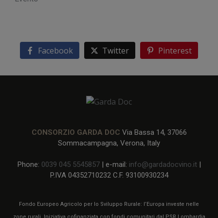
Facebook
Twitter
Pinterest
CONSORZIO GARDA DOC
Via Bassa 14, 37066
Sommacampagna, Verona, Italy
Phone:
0039 045 5545857
| e-mail:
info@gardadocvino.it
|
P.IVA 04352710232 C.F. 93100930234
Fondo Europeo Agricolo per lo Sviluppo Rurale: l’Europa investe nelle
zone rurali. Iniziativa cofinanziata con fondi comunitari dal PSR Lombardia