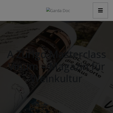
modal-check
A Zurigo Masterclass
Vinum – Magazin für
Weinkultur