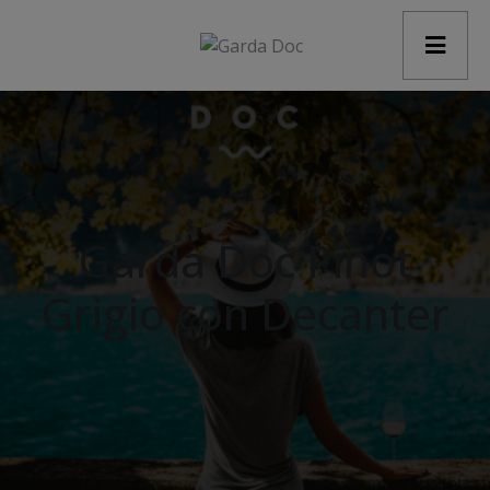
modal-check
Garda Doc Pinot
Grigio con Decanter