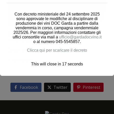
Con decreto ministeriale del 24 settembre 2025
sono approvate le modifiche al disciplinare di
produzione dei vini DOC Garda a partire dalla
vendemmia in corso, campagna vendemmiale
2025/26. Per maggiori informazioni contattare gli
Discover the Garda DOC Pinot Grigio wines from Italy
uffici consortile via mail a
ufficio@gardadocvino.it
with
Decanter
o al numero 045-5545857.
Consult the
advertorial
Clicca qui per scaricare il decreto
#StayWithUs
!
This will close in
16
seconds
Facebook
Twitter
Pinterest