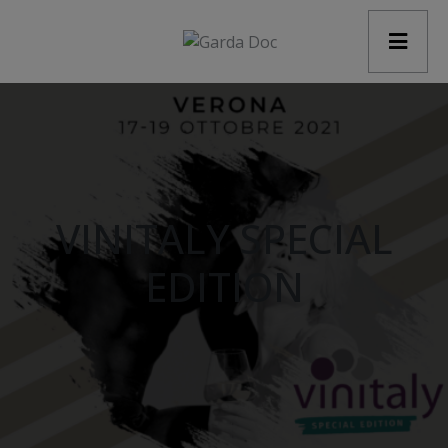
modal-check
VINITALY SPECIAL
EDITION