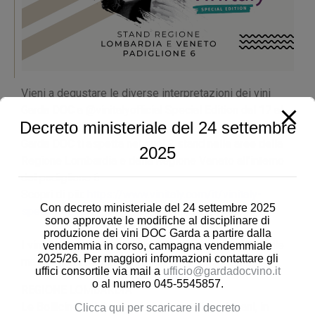
Vieni a degustare le diverse interpretazioni dei vini
Garda DOC a @vinitalyofficial Special Edition dal 17 al
Decreto ministeriale del 24 settembre
19 ottobre 2021!
Garda DOC ti aspetta nei suoi 2 stand nelle aree della
2025
Regione Lombardia e della Regione Veneto all’interno
del padiglione 6
Scopri di più:
https://www.vinitaly.com/it/vinitaly-
Con decreto ministeriale del 24 settembre 2025
special-edition/
sono approvate le modifiche al disciplinare di
produzione dei vini DOC Garda a partire dalla
I vini Garda DOC saranno anche tra i protagonisti delle
vendemmia in corso, campagna vendemmiale
2025/26. Per maggiori informazioni contattare gli
masterclass regionali:
uffici consortile via mail a
ufficio@gardadocvino.it
o al numero 045-5545857.
REGIONE LOMBARDIA
Le Bollicine del Garda e i vini varietali gardesani, in
Clicca qui per scaricare il decreto