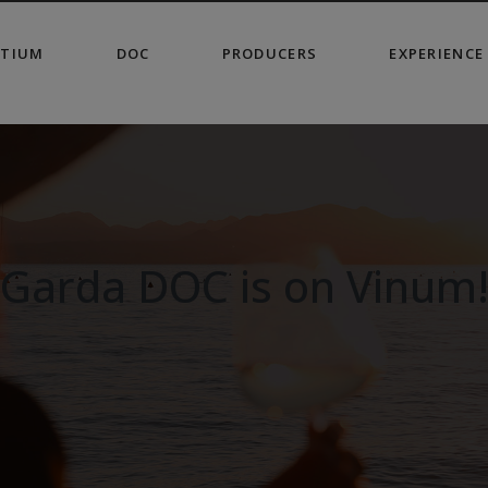
modal-check
TIUM
DOC
PRODUCERS
EXPERIENCE
Garda DOC is on Vinum