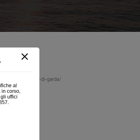
5
zin/dossier/lago-di-garda/
fiche al
 in corso,
i uffici
857.