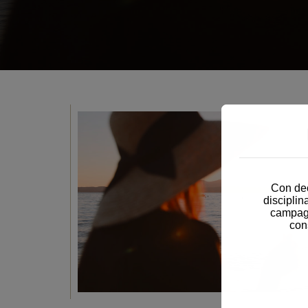
Con dec
disciplin
campagn
con