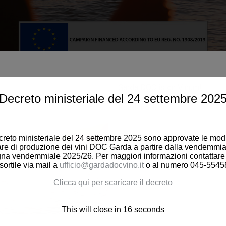
Garda DOC is on Vinum!
Decreto ministeriale del 24 settembre 202
Read more:
https://www.vinum.eu/de/maga
reto ministeriale del 24 settembre 2025 sono approvate le modi
are di produzione dei vini DOC Garda a partire dalla vendemmia
a vendemmiale 2025/26. Per maggiori informazioni contattare gl
sortile via mail a
ufficio@gardadocvino.it
o al numero 045-5545
Clicca qui per scaricare il decreto
This will close in
16
seconds