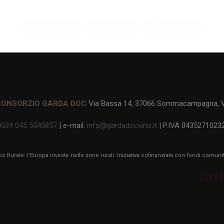
Facebook
Twitter
Pinterest
CONSORZIO GARDA DOC
Via Bassa 14, 37066 Sommacampagna, Ve
0039 045 5545857
| e-mail:
info@gardadocvino.it
| P.IVA 0435271023
 Rurale: l’Europa investe nelle zone rurali. Iniziativa cofinanziata con fondi comun