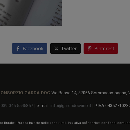
Facebook
Twitter
Pinterest
CONSORZIO GARDA DOC
Via Bassa 14, 37066 Sommacampagna, Ve
0039 045 5545857
| e-mail:
info@gardadocvino.it
| P.IVA 0435271023
 Rurale: l’Europa investe nelle zone rurali. Iniziativa cofinanziata con fondi comun