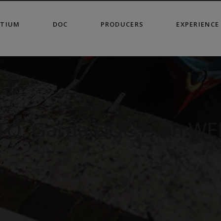
modal-check
TIUM
DOC
PRODUCERS
EXPERIENCE
O: Garda DOC is on W