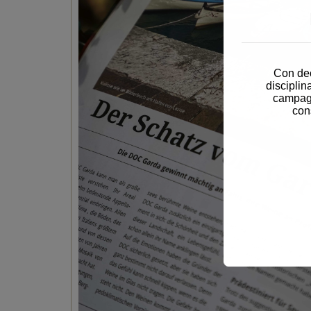
Con dec
disciplin
campagn
con