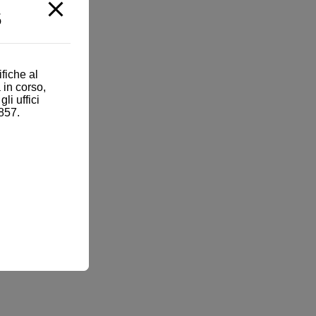
5
fiche al
 in corso,
i uffici
857.