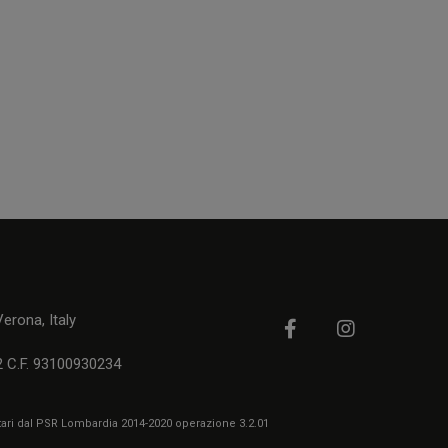
rona, Italy
2 C.F. 93100930234
itari dal PSR Lombardia 2014-2020 operazione 3.2.01