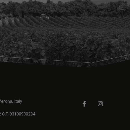
rona, Italy
2 C.F. 93100930234