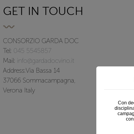
GET IN TOUCH
CONSORZIO GARDA DOC
Tel:
045 5545857
Mail:
info@gardadocvino.it
Address:Via Bassa 14
37066 Sommacampagna,
Verona Italy
Con dec
disciplin
campagn
con