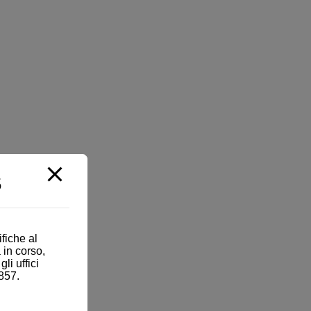
5
fiche al
 in corso,
i uffici
857.