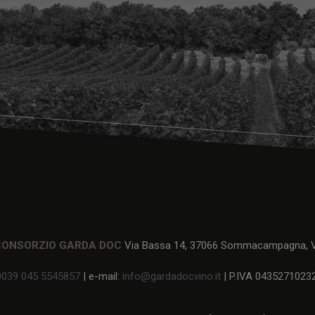
CONSORZIO GARDA DOC
Via Bassa 14, 37066 Sommacampagna, Ve
0039 045 5545857
| e-mail:
info@gardadocvino.it
| P.IVA 0435271023