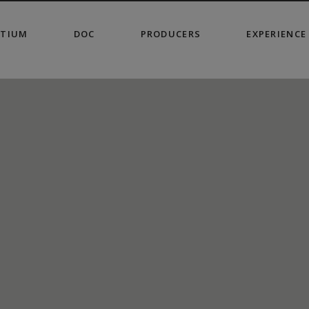
modal-check
TIUM
DOC
PRODUCERS
EXPERIENCE