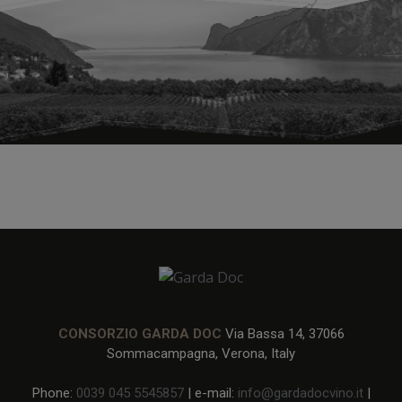
CONSORZIO GARDA DOC
Via Bassa 14, 37066
Sommacampagna, Verona, Italy
Phone:
0039 045 5545857
| e-mail:
info@gardadocvino.it
|