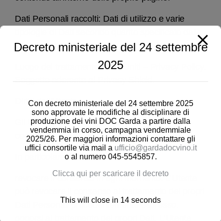
Dati Personali raccolti: Dati di utilizzo e varie
tipologie di Dati secondo quanto specificato dalla
Decreto ministeriale del 24 settembre
privacy policy del servizio.
2025
Luogo del trattamento: Stati Uniti – Privacy Policy.
Soggetto aderente al Privacy Shield.
Diritti dell’Utente
Con decreto ministeriale del 24 settembre 2025
sono approvate le modifiche al disciplinare di
produzione dei vini DOC Garda a partire dalla
Gli Utenti possono esercitare determinati diritti
vendemmia in corso, campagna vendemmiale
con riferimento ai Dati trattati dal Titolare.
2025/26. Per maggiori informazioni contattare gli
uffici consortile via mail a
ufficio@gardadocvino.it
In particolare, l’Utente ha il diritto di:
o al numero 045-5545857.
Clicca qui per scaricare il decreto
revocare il consenso in ogni momento. L’Utente
può revocare il consenso al trattamento dei propri
This will close in
13
seconds
Dati Personali precedentemente espresso.
opporsi al trattamento dei propri Dati. L’Utente