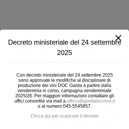
FRONT-ROW SEAT FOR
Decreto ministeriale del 24 settembre
GARDA DOC AT THE MERANO
2025
WINE FESTIVAL
Con decreto ministeriale del 24 settembre 2025
November 9th – 13th 2018
sono approvate le modifiche al disciplinare di
produzione dei vini DOC Garda a partire dalla
The
Garda Doc Consortium
keeps on collecting
vendemmia in corso, campagna vendemmiale
2025/26. Per maggiori informazioni contattare gli
prestigious occasions to present the new Garda Doc
uffici consortile via mail a
ufficio@gardadocvino.it
bubbly! The next appointment is at the
MERANO WINE
o al numero 045-5545857.
FESTIVAL
, an event entirely devoted to food and wine
Clicca qui per scaricare il decreto
that has been livening up the streets of the small Italian
city since 1992.
From 9 till 13 November
, the
Garda