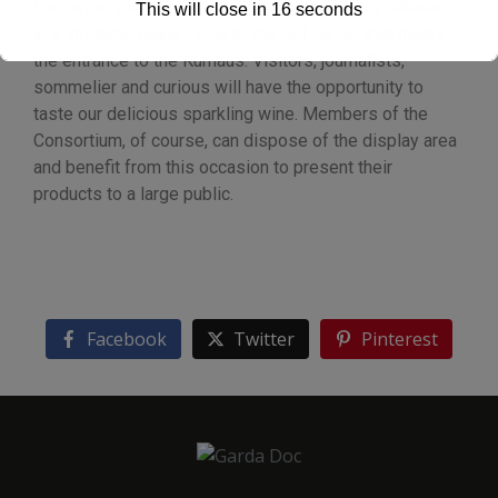
Doc wine
will show off in a dedicated booth, situated
This will close in
16
seconds
in a strategic place close to the red carpet that marks
the entrance to the Kurhaus. Visitors, journalists,
sommelier and curious will have the opportunity to
taste our delicious sparkling wine. Members of the
Consortium, of course, can dispose of the display area
and benefit from this occasion to present their
products to a large public.
Facebook
Twitter
Pinterest