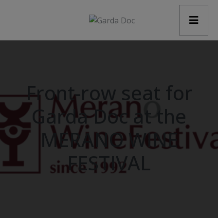
modal-check
Front-row seat for
Garda Doc at the
MERANO WINE
FESTIVAL