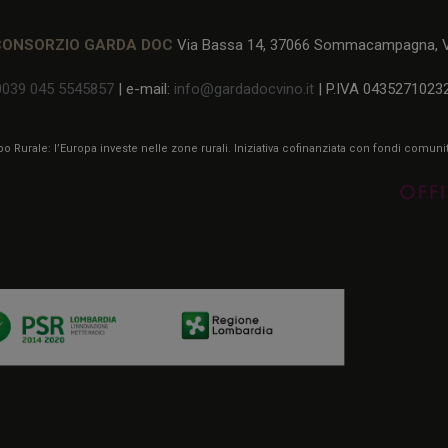
CONSORZIO GARDA DOC
Via Bassa 14, 37066 Sommacampagna, Ve
0039 045 5545857
| e-mail:
info@gardadocvino.it
| P.IVA 0435271023
 Rurale: l’Europa investe nelle zone rurali. Iniziativa cofinanziata con fondi comun