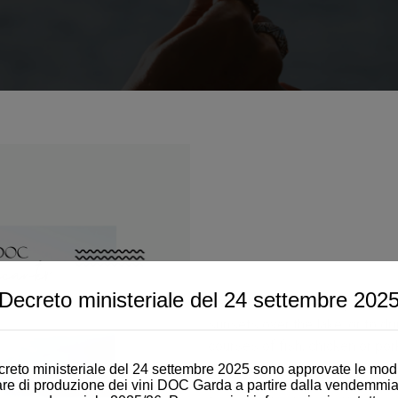
Decreto ministeriale del 24 settembre 202
Garda DOC Chardonnay is ideal 
sunsets over the lake, or to dr
courses of fish, chicken or por
sushi.
reto ministeriale del 24 settembre 2025 sono approvate le modi
are di produzione dei vini DOC Garda a partire dalla vendemmia