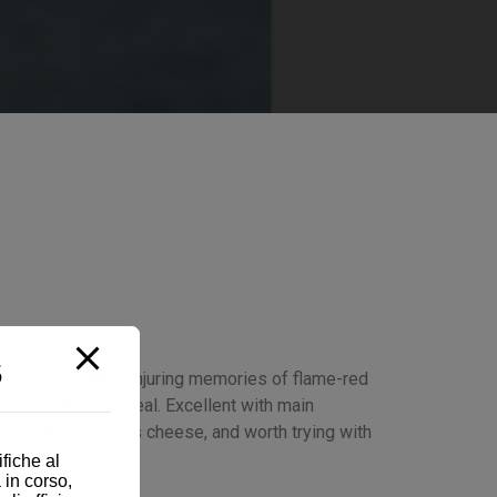
5
as an aperitif, conjuring memories of flame-red
ink throughout a meal. Excellent with main
k. Great with goat’s cheese, and worth trying with
fiche al
 in corso,