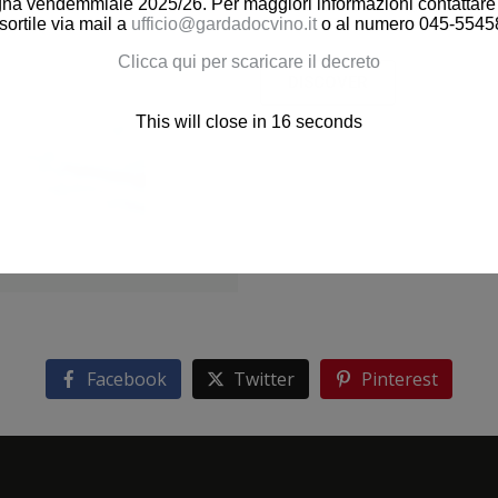
a vendemmiale 2025/26. Per maggiori informazioni contattare gl
Discover Garda DOC Chardonn
sortile via mail a
ufficio@gardadocvino.it
o al numero 045-5545
Clicca qui per scaricare il decreto
DISCOVER
This will close in
16
seconds
Facebook
Twitter
Pinterest