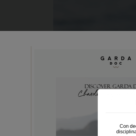
Con dec
disciplin