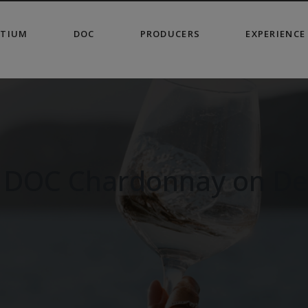
modal-check
TIUM
DOC
PRODUCERS
EXPERIENCE
 DOC Chardonnay on De