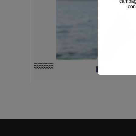
campagn
con