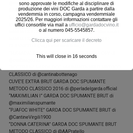
@valdo.spumanti
sono approvate le modifiche al disciplinare di
produzione dei vini DOC Garda a partire dalla
GARDA DOC SPUMANTE BRUT di @seiterre
vendemmia in corso, campagna vendemmiale
GARDA DOC SPUMANTE EXTRA DRY di
2025/26. Per maggiori informazioni contattare gli
@cantina.custoza
uffici consortile via mail a
ufficio@gardadocvino.it
o al numero 045-5545857.
GARDA DOC SPUMANTE BRUT ROSE’ @collimorenici
GARDA DOC SPUMANTE EXTRA BRUT METODO
Clicca qui per scaricare il decreto
CLASSICO di @agricolabaroldidiego
“RUGIADA” GARDA DOC SPUMANTE EXTRA DRY di
This will close in
15
seconds
@cantinagozzi
“BOTTINUS” GARDA DOC SPUMANTE BRUT METODO
CLASSICO di @cantinabottenago
CUVE’E EXTRA BRUT GARDA DOC SPUMANTE
METODO CLASSICO 2016 di @perladelgarda.official
“MAXIMILIAN I” GARDA DOC SPUMANTE BRUT di
@maximilianspumante
“PJAFOC WHITE” GARDA DOC SPUMANTE BRUT di
@CantineVirgili1900
“DONNA CATERINA” GARDA DOC SPUMANTE BRUT
METODO CLASSICO di @AAPratello