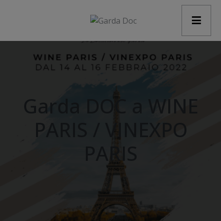
modal-check
Garda DOC a WINE
PARIS / VINEXPO
PARIS