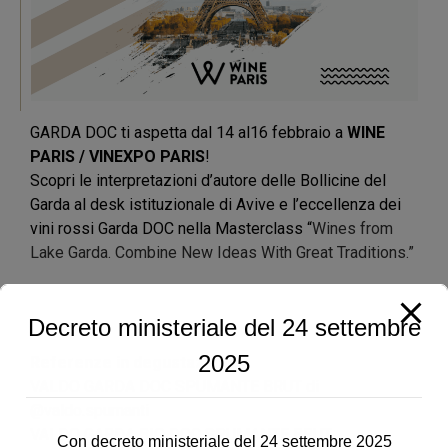
GARDA DOC ti aspetta dal 14 al16 febbraio a
WINE
PARIS / VINEXPO PARIS
!
Scopri le interpretazioni d’autore delle Bollicine del
Garda al desk istituzionale di Avive e l’eccellenza dei
vini rossi Garda DOC nella Masterclass “
Wines from
Lake Garda. Combine New Ideas With Great Traditions.”
Decreto ministeriale del 24 settembre
2025
Referenze in degustazione
VALDO GARDA DOC SPUMANTE BRUT di
@valdo.spumanti
VALDO GARDA BIO DOC SPUMANTE BRUT
Con decreto ministeriale del 24 settembre 2025