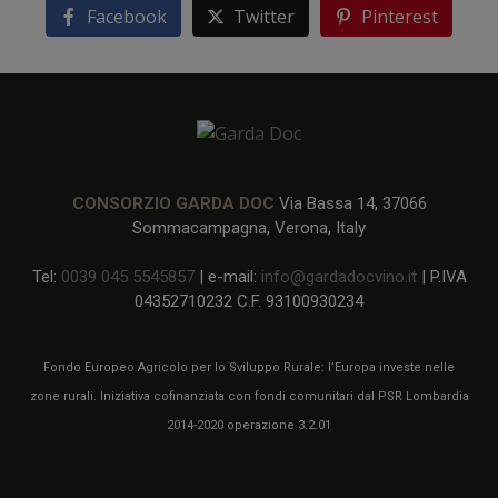
Facebook
Twitter
Pinterest
CONSORZIO GARDA DOC
Via Bassa 14, 37066
Sommacampagna, Verona, Italy
Tel:
0039 045 5545857
| e-mail:
info@gardadocvino.it
| P.IVA
04352710232 C.F. 93100930234
Fondo Europeo Agricolo per lo Sviluppo Rurale: l’Europa investe nelle
zone rurali. Iniziativa cofinanziata con fondi comunitari dal PSR Lombardia
2014-2020 operazione 3.2.01