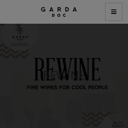
modal-check
REWINE