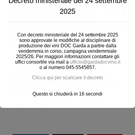
Decreto ministeriale del 24 settembre
2025
Con decreto ministeriale del 24 settembre 2025
sono approvate le modifiche al disciplinare di
REWINE
produzione dei vini DOC Garda a partire dalla
vendemmia in corso, campagna vendemmiale
2025/26. Per maggiori informazioni contattare gli
18-19 Luglio 2019
uffici consortile via mail a
ufficio@gardadocvino.it
o al numero 045-5545857.
Il 18 e il 19 luglio nella magica Dogana Veneta di
Clicca qui per scaricare il decreto
Lazise in occasione del REWINE saremo presenti con
le nostre bollicine e tante degustazioni!...
Questo si chiuderà in
16
secondi
#GardaDoc #Rewine