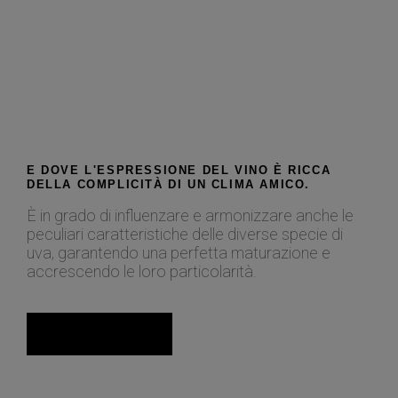
E DOVE L'ESPRESSIONE DEL VINO È RICCA
DELLA COMPLICITÀ DI UN CLIMA AMICO.
È in grado di influenzare e armonizzare anche le
peculiari caratteristiche delle diverse specie di
uva, garantendo una perfetta maturazione e
accrescendo le loro particolarità.
Scopri di più