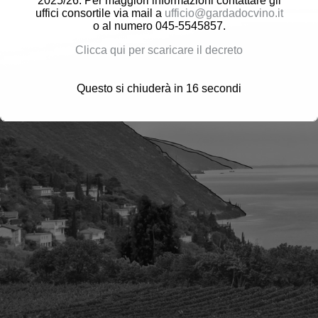
2025/26. Per maggiori informazioni contattare gli
uffici consortile via mail a
ufficio@gardadocvino.it
o al numero 045-5545857.
Clicca qui per scaricare il decreto
Questo si chiuderà in
16
secondi