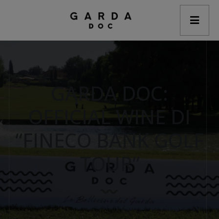
modal-check
GARDA DOC:
OFFICIAL WINE DI
“FINECO BANK GOLF
TOUR”