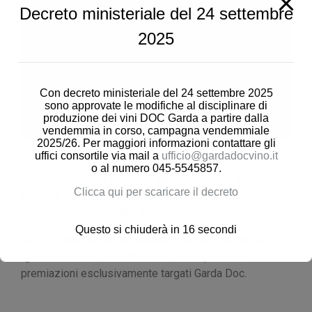
Decreto ministeriale del 24 settembre
2025
Con decreto ministeriale del 24 settembre 2025
sono approvate le modifiche al disciplinare di
produzione dei vini DOC Garda a partire dalla
vendemmia in corso, campagna vendemmiale
2025/26. Per maggiori informazioni contattare gli
uffici consortile via mail a
ufficio@gardadocvino.it
Garda Doc rinnova la partnership come Official Wine a
o al numero 045-5545857.
“Fineco Bank Golf Tour”: 13 appuntamenti di sport e
Clicca qui per scaricare il decreto
lifestyle nei principali e prestigiosi campi di gioco
dell’area Garda e lombarda.
Questo si chiuderà in
16
secondi
Le Bollicine del Garda saranno protagoniste sia sul
“green” che alla “19esima buca”, con aperitivi e
premiazioni esclusivamente targati Garda Doc.