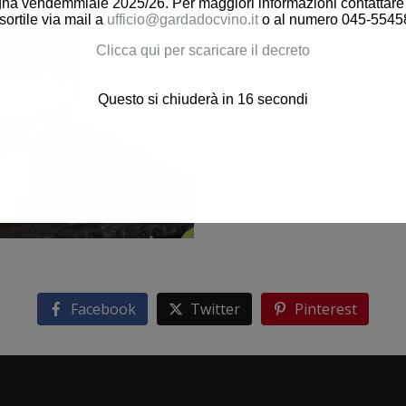
sorseggiando un buon calice d
a vendemmiale 2025/26. Per maggiori informazioni contattare gl
sortile via mail a
ufficio@gardadocvino.it
o al numero 045-5545
arricchiti dal colore dorato del
Clicca qui per scaricare il decreto
Questo si chiuderà in
15
secondi
Facebook
Twitter
Pinterest