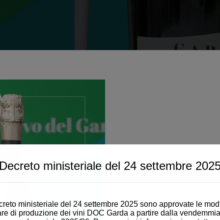
Decreto ministeriale del 24 settembre 202
In occasione della Vicentini Dr
Green del Golf Club Verona, org
reto ministeriale del 24 settembre 2025 sono approvate le modi
presentato “L’Aperitivo del Gar
are di produzione dei vini DOC Garda a partire dalla vendemmia