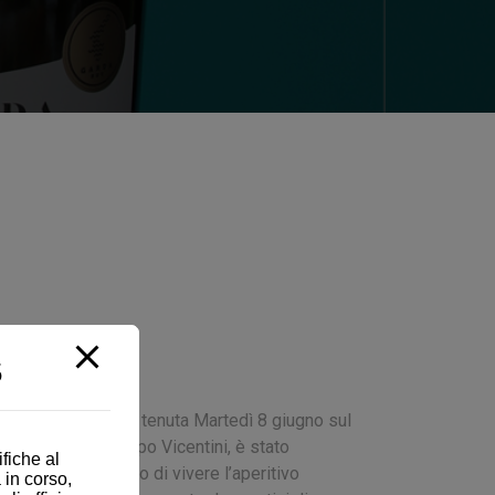
5
iver’s Cup che si è tenuta Martedì 8 giugno sul
anizzata dal Gruppo Vicentini, è stato
fiche al
da”. Un nuovo modo di vivere l’aperitivo
 in corso,