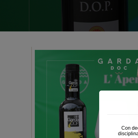
Con dec
disciplin