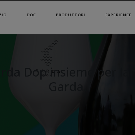
modal-check
ZIO
DOC
PRODUTTORI
EXPERIENCE
rda Dop insieme per lanc
Garda.