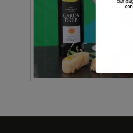
campagn
con