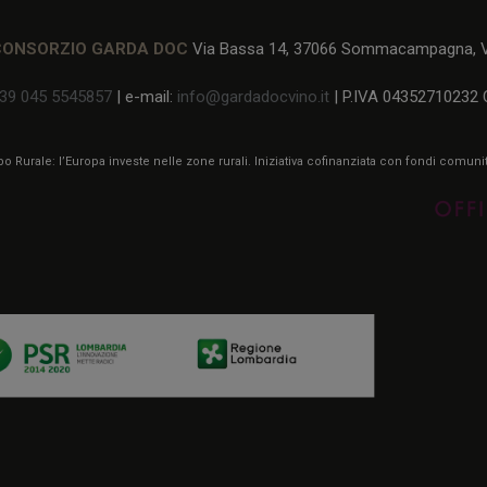
CONSORZIO GARDA DOC
Via Bassa 14, 37066 Sommacampagna, Ve
39 045 5545857
| e-mail:
info@gardadocvino.it
| P.IVA 04352710232 
 Rurale: l’Europa investe nelle zone rurali. Iniziativa cofinanziata con fondi comun