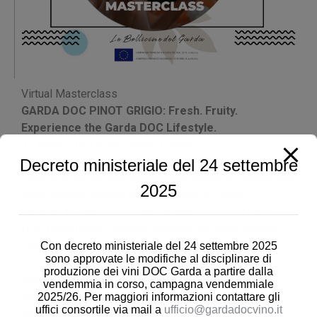
Virtual Masterclass
GARDA DOC PINOT GRIGIO: Fresh.
Fruity.
Experience the Garda DOC Lifestyle.
12 luglio, 2021 3pm – 4pm (London)
Decreto ministeriale del 24 settembre
Unisciti a noi per una masterclass online pe rimmergerti
2025
nella regione vinicola intorno al Lago di Garda e
scoprire la zona attraverso il prisma di sette Garda
DOC Pinot Grigio. Saremo affiancati dai wine experts
Con decreto ministeriale del 24 settembre 2025
Costantino Gabardi e Peter McCobie MW.
sono approvate le modifiche al disciplinare di
produzione dei vini DOC Garda a partire dalla
Tasting Program
vendemmia in corso, campagna vendemmiale
2025/26. Per maggiori informazioni contattare gli
GARDA DOC PINOT GRIGIO 2020 @collimorenici
uffici consortile via mail a
ufficio@gardadocvino.it
GARDA DOC PINOT GRIGIO “VAL DEI MOLINI” 2020