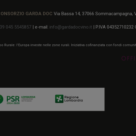
CONSORZIO GARDA DOC
Via Bassa 14, 37066 Sommacampagna, Ve
39 045 5545857
| e-mail:
info@gardadocvino.it
| P.IVA 04352710232 
 Rurale: l’Europa investe nelle zone rurali. Iniziativa cofinanziata con fondi comun