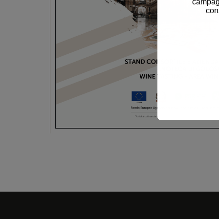
campagn
con