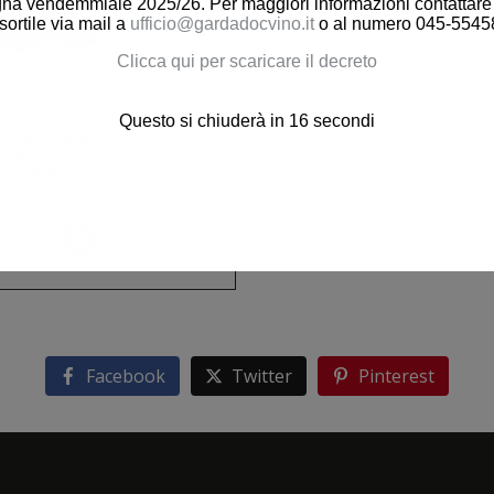
a vendemmiale 2025/26. Per maggiori informazioni contattare gl
firmati
#GardaDOC
sortile via mail a
ufficio@gardadocvino.it
o al numero 045-5545
Clicca qui per scaricare il decreto
SCOPRI
Questo si chiuderà in
15
secondi
Facebook
Twitter
Pinterest