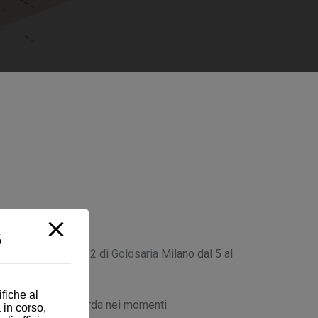
5
r dell’edizione 2022 di
Golosaria
Milano dal 5 al
fiche al
licine del Lago di Garda nei momenti
 in corso,