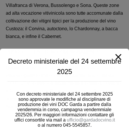
Villafranca di Verona, Bussolengo e Sona. Queste zone
ad alta vocazione vitivinicola sono tutte accomunate dalla
coltivazione dei vitigni tipici per la produzione del vino
Custoza: il Corvina, autoctono, lo Chardonnay, a bacca
bianca, e infine il Cabernet.
PRODOTTI TIPICI DI ACCOMPAGNAMENTO
Decreto ministeriale del 24 settembre
Questo è un territorio davvero molto ricco da un punto
2025
vista enogastronomico: oltre naturalmente al Custoza
D.O.C, un vino fresco e leggermente aromatico, troviamo
infatti numerosi prodotti tipici, che vanno dalle materie
Con decreto ministeriale del 24 settembre 2025
prime ortofrutticole a specialità e pietanze cucinate in
sono approvate le modifiche al disciplinare di
produzione dei vini DOC Garda a partire dalla
maniera tradizionale.
vendemmia in corso, campagna vendemmiale
2025/26. Per maggiori informazioni contattare gli
uffici consortile via mail a
ufficio@gardadocvino.it
o al numero 045-5545857.