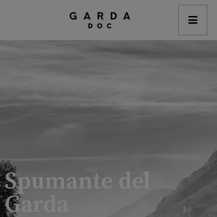
modal-check
Spumante del
Garda