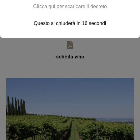
cantinadicustoza.it
Clicca qui per scaricare il decreto
Questo si chiuderà in
16
secondi
shop
scheda vino