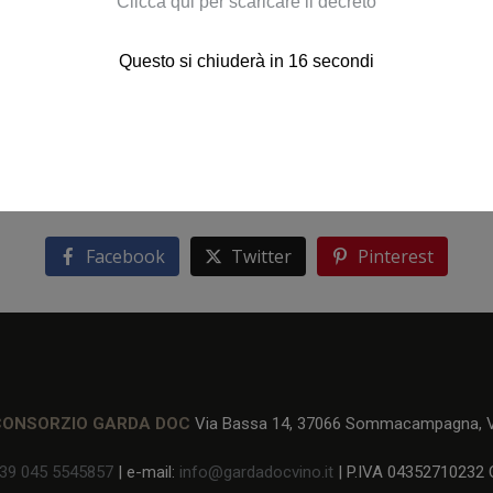
Clicca qui per scaricare il decreto
Questo si chiuderà in
15
secondi
Facebook
Twitter
Pinterest
CONSORZIO GARDA DOC
Via Bassa 14, 37066 Sommacampagna, Ve
39 045 5545857
| e-mail:
info@gardadocvino.it
| P.IVA 04352710232 