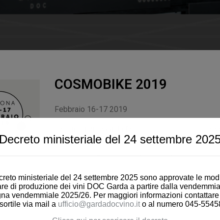
COSMOBIKE 2019
Febbraio 16-17 2019
Il
Consorzio Garda Doc
è stato presente al
CO
Decreto ministeriale del 24 settembre 202
principale per gli amanti della bici, che si è ten
17 febbraio 2019. Sono già in programma molte in
promozione di Doc: continua a seguire il nostro 
aggiornato sulle ultime novità!
reto ministeriale del 24 settembre 2025 sono approvate le modi
are di produzione dei vini DOC Garda a partire dalla vendemmia
a vendemmiale 2025/26. Per maggiori informazioni contattare gl
sortile via mail a
ufficio@gardadocvino.it
o al numero 045-5545