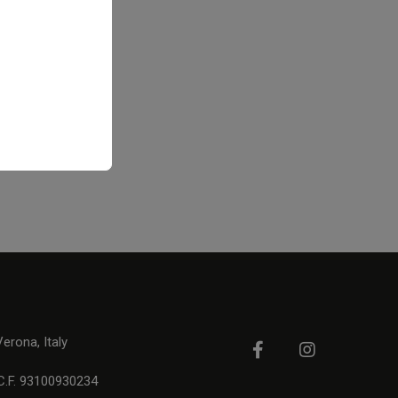
rona, Italy
C.F. 93100930234