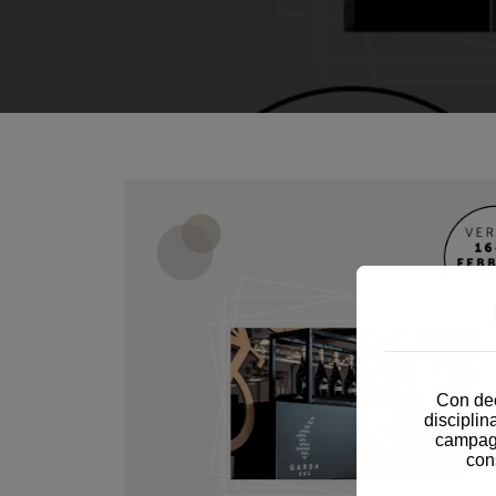
Con dec
disciplin
campagn
con