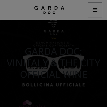
modal-check
GARDA DOC:
VINITALY & THE CITY
OFFICIAL WINE