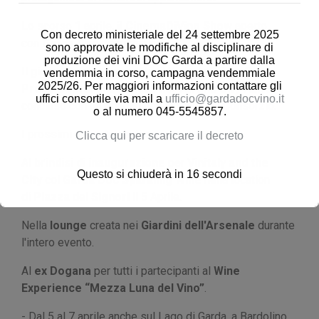
Lo scorso 1 aprile, il
CinemaDiVino Show
aperto
Con decreto ministeriale del 24 settembre 2025
con
Garda Doc
degustazioni.
sono approvate le modifiche al disciplinare di
produzione dei vini DOC Garda a partire dalla
Il giorno successivo, anche il
Vinitaly & The City
vendemmia in corso, campagna vendemmiale
2025/26. Per maggiori informazioni contattare gli
Press Conference
tenuto nel
Verona City Hall
si è
uffici consortile via mail a
ufficio@gardadocvino.it
concluso con un brindisi con le bolle del Consorzio.
o al numero 045-5545857.
I prossimi appuntamenti sono:
Clicca qui per scaricare il decreto
Al
brindisi di inaugurazione
per
Vinitaly and the
Questo si chiuderà in
16
secondi
City
col
Garda Doc Sparkling Wine
nella location
di
Piazza
dei
Signori
il 5 Aprile.
Nella
lounge
creata nei
Giardini dell'Arsenale
durante
l'intero evento.
Al
ex Dogana
per tutti i partecipanti al
Wine
Experience “Mezza Luna del Vino”
.
- Dal 5 al 7 aprile anche sul Lago di Garda, a Bardolino