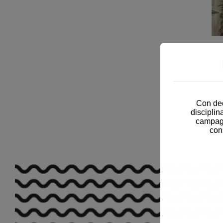
Con dec
disciplin
campagn
con