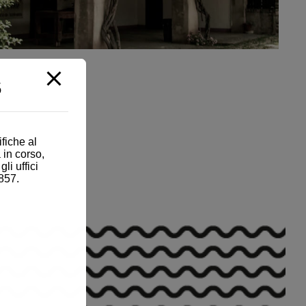
5
fiche al
 in corso,
i uffici
857.