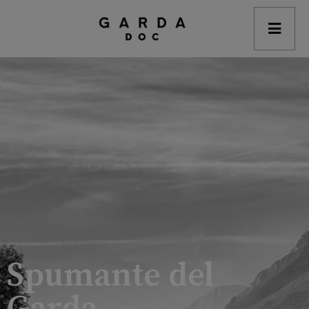
modal-check
Spumante del
Garda