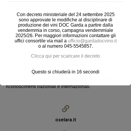
chimici effettuando invece lavorazioni sulla fila, uso di
Con decreto ministeriale del 24 settembre 2025
concimi naturali, selezione dei grappoli in fase di
sono approvate le modifiche al disciplinare di
vendemmia, separazione del mosto fiore dalle seconde
produzione dei vini DOC Garda a partire dalla
vendemmia in corso, campagna vendemmiale
spremiture: ecco la nostra filosofia per ottenere vini di
2025/26. Per maggiori informazioni contattare gli
ottima qualità.
uffici consortile via mail a
ufficio@gardadocvino.it
o al numero 045-5545857.
La cantina é dotata di moderne attrezzature che uniscono
Clicca qui per scaricare il decreto
tradizione ad innovazione.
Questo si chiuderà in
16
secondi
La cura, la passione e l’ esperienza hanno portato a
riconoscimenti nazionali e internazionali.
oselara.it